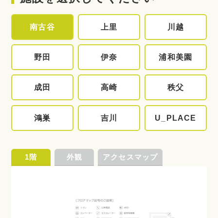
南古谷
上里
川越
野田
伊奈
浦和美園
成田
高崎
秩父
鴻巣
吉川
U_PLACE
1階
外観
アクセスマップ