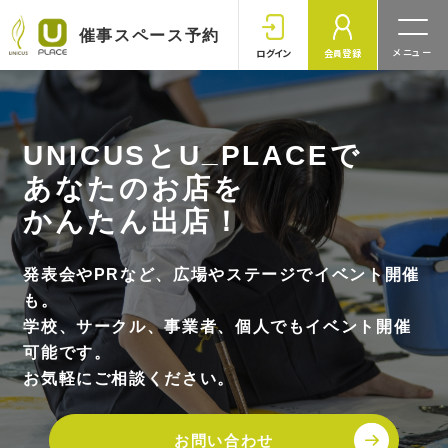
催事スペース予約
ログイン
会員登録
予約TOP
_
UNICUSとU
PLACEで
お知らせ
あなたのお店を
かんたん出店！
ご利用ガイド
発表会やPRなど、広場やステージでイベント開催
も。
利用規約
学校、サークル、事業者、個人でもイベント開催
可能です。
お気軽にご相談ください。
お問い合わせ
お問い合わせ